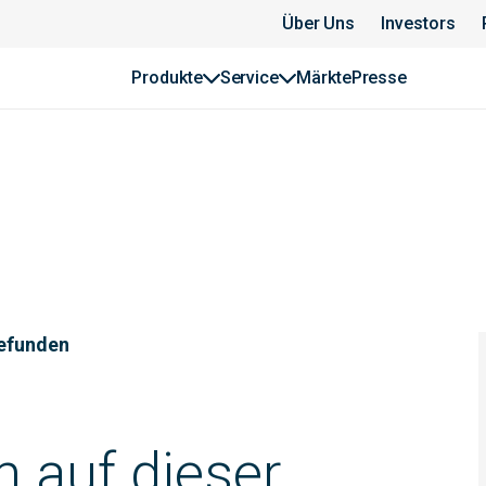
Über Uns
Investors
Produkte
Service
Märkte
Presse
gefunden
n auf dieser